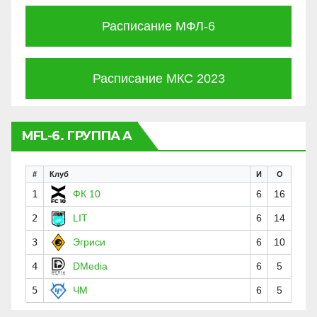
Расписание МФЛ-6
Расписание МКС 2023
MFL-6. ГРУППА A
#
Клуб
И
О
1
ФК 10
6
16
2
LIT
6
14
3
Эгриси
6
10
4
DMedia
6
5
5
ЧМ
6
5