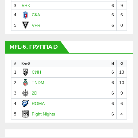
3
БНК
6
9
4
СКА
6
6
5
VPR
6
0
MFL-6. ГРУППА D
#
Клуб
И
О
1
СИН
6
13
2
TNDM
6
10
3
2D
6
9
4
ROMA
6
6
5
Fight Nights
6
4