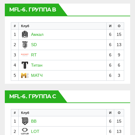
MFL-6. ГРУППА B
#
Клуб
И
О
1
Амкал
6
15
2
SD
6
13
3
RT
6
9
4
Титан
6
6
5
МАТЧ
6
3
MFL-6. ГРУППА C
#
Клуб
И
О
1
BB
6
15
2
LOT
6
13