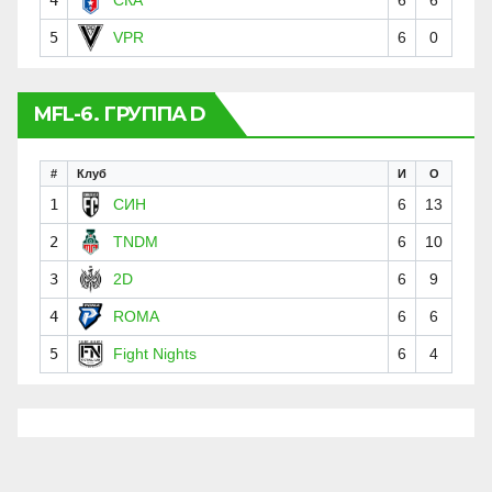
5
VPR
6
0
MFL-6. ГРУППА D
#
Клуб
И
О
1
СИН
6
13
2
TNDM
6
10
3
2D
6
9
4
ROMA
6
6
5
Fight Nights
6
4