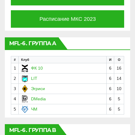
Расписание МКС 2023
MFL-6. ГРУППА A
#
Клуб
И
О
1
ФК 10
6
16
2
LIT
6
14
3
Эгриси
6
10
4
DMedia
6
5
5
ЧМ
6
5
MFL-6. ГРУППА B