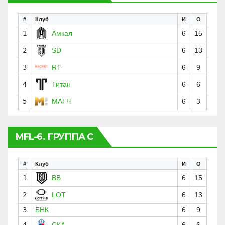
#
Клуб
И
О
1
Амкал
6
15
2
SD
6
13
3
RT
6
9
4
Титан
6
6
5
МАТЧ
6
3
MFL-6. ГРУППА C
#
Клуб
И
О
1
BB
6
15
2
LOT
6
13
3
БНК
6
9
4
СКА
6
6