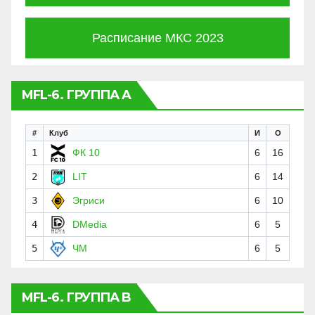
Расписание МКС 2023
MFL-6. ГРУППА A
#
Клуб
И
О
1
ФК 10
6
16
2
LIT
6
14
3
Эгриси
6
10
4
DMedia
6
5
5
ЧМ
6
5
MFL-6. ГРУППА B