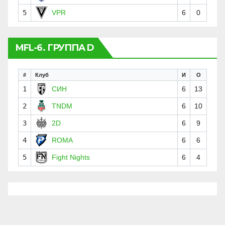
5
VPR
6
0
MFL-6. ГРУППА D
#
Клуб
И
О
1
СИН
6
13
2
TNDM
6
10
3
2D
6
9
4
ROMA
6
6
5
Fight Nights
6
4