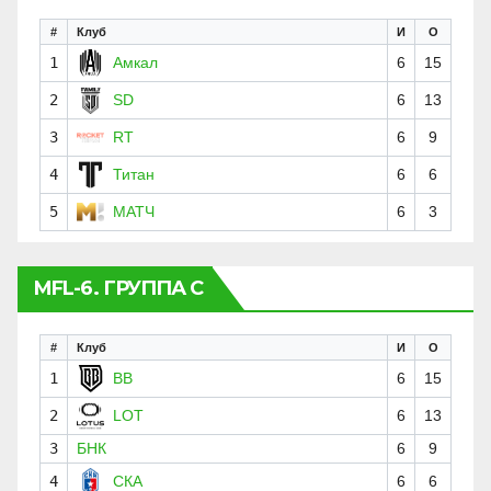
#
Клуб
И
О
1
Амкал
6
15
2
SD
6
13
3
RT
6
9
4
Титан
6
6
5
МАТЧ
6
3
MFL-6. ГРУППА C
#
Клуб
И
О
1
BB
6
15
2
LOT
6
13
3
БНК
6
9
4
СКА
6
6