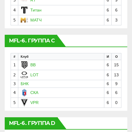
4
Титан
6
6
5
МАТЧ
6
3
MFL-6. ГРУППА C
#
Клуб
И
О
1
BB
6
15
2
LOT
6
13
3
БНК
6
9
4
СКА
6
6
5
VPR
6
0
MFL-6. ГРУППА D