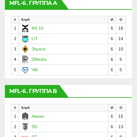
MFL-6. ГРУППА A
#
Клуб
И
О
1
ФК 10
6
16
2
LIT
6
14
3
Эгриси
6
10
4
DMedia
6
5
5
ЧМ
6
5
MFL-6. ГРУППА B
#
Клуб
И
О
1
Амкал
6
15
2
SD
6
13
3
RT
6
9