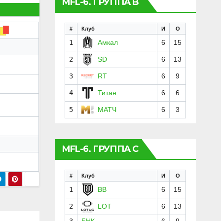
MFL-6. ГРУППА B
#
Клуб
И
О
1
Амкал
6
15
2
SD
6
13
3
RT
6
9
4
Титан
6
6
5
МАТЧ
6
3
MFL-6. ГРУППА C
#
Клуб
И
О
1
BB
6
15
2
LOT
6
13
3
БНК
6
9