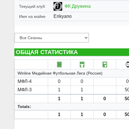
ФК Дружина
Текущий клуб
Erikyano
Имя на майке
ОБЩАЯ СТАТИСТИКА
Winline Медийная Футбольная Лига (Россия)
МФЛ-4
0
0
0
МФЛ-3
1
1
50
1
1
0
50
Totals:
1
1
0
50