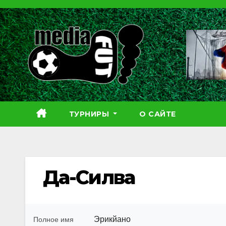
Перейти
к
содержимому
ТУРНИРЫ
О САЙТЕ
Да-Силва
Эрикйано
Полное имя