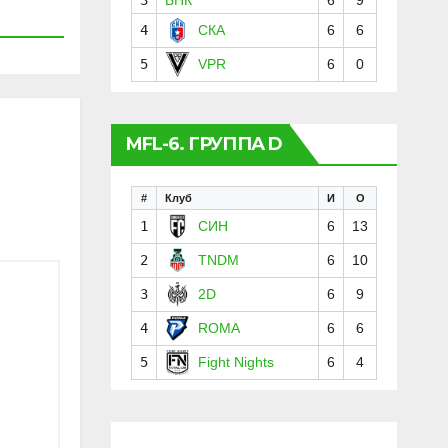
4
СКА
6
6
5
VPR
6
0
MFL-6. ГРУППА D
#
Клуб
И
О
1
СИН
6
13
2
TNDM
6
10
3
2D
6
9
4
ROMA
6
6
5
Fight Nights
6
4