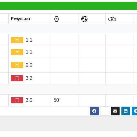
Результат
Н
1:1
Н
1:1
Н
0:0
П
3:2
П
3:0
50`