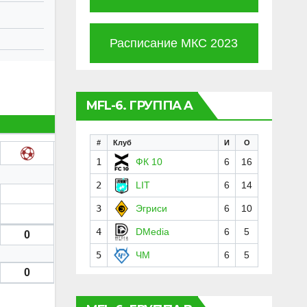
Расписание МКС 2023
MFL-6. ГРУППА A
#
Клуб
И
О
1
ФК 10
6
16
2
LIT
6
14
3
Эгриси
6
10
4
DMedia
6
5
0
5
ЧМ
6
5
0