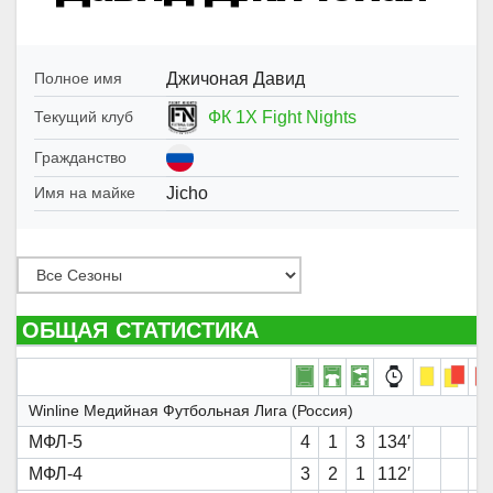
Джичоная Давид
Полное имя
ФК 1X Fight Nights
Текущий клуб
Гражданство
Jicho
Имя на майке
ОБЩАЯ СТАТИСТИКА
Winline Медийная Футбольная Лига (Россия)
МФЛ-5
4
1
3
134′
МФЛ-4
3
2
1
112′