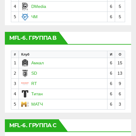
4
DMedia
6
5
5
ЧМ
6
5
MFL-6. ГРУППА B
#
Клуб
И
О
1
Амкал
6
15
2
SD
6
13
3
RT
6
9
4
Титан
6
6
5
МАТЧ
6
3
MFL-6. ГРУППА C