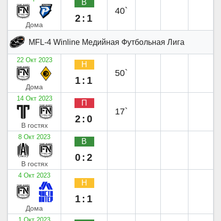
В
40`
2:1
Дома
MFL-4 Winline Медийная Футбольная Лига
22 Окт 2023
Н
50`
1:1
Дома
14 Окт 2023
П
17`
2:0
В гостях
8 Окт 2023
В
0:2
В гостях
4 Окт 2023
Н
1:1
Дома
1 Окт 2023