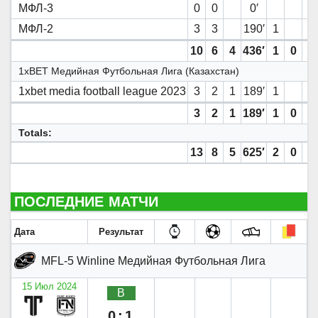
МФЛ-3
0
0
0′
МФЛ-2
3
3
190′
1
10
6
4
436′
1
0
0
1xBET Медийная Футбольная Лига (Казахстан)
1xbet media football league 2023
3
2
1
189′
1
3
2
1
189′
1
0
0
Totals:
13
8
5
625′
2
0
0
ПОСЛЕДНИЕ МАТЧИ
Дата
Результат
MFL-5 Winline Медийная Футбольная Лига
15 Июл 2024
В
0:1