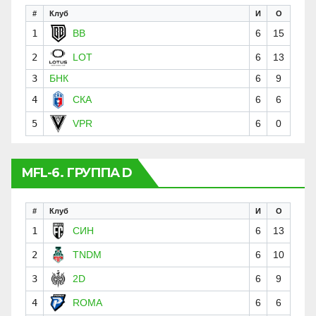
#
Клуб
И
О
1
BB
6
15
2
LOT
6
13
3
БНК
6
9
4
СКА
6
6
5
VPR
6
0
MFL-6. ГРУППА D
#
Клуб
И
О
1
СИН
6
13
2
TNDM
6
10
3
2D
6
9
4
ROMA
6
6