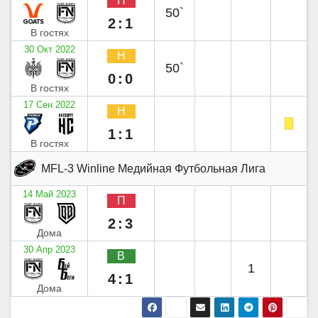
П
50`
2:1
В гостях
30 Окт 2022
Н
50`
0:0
В гостях
17 Сен 2022
Н
1:1
В гостях
MFL-3 Winline Медийная Футбольная Лига
14 Май 2023
П
2:3
Дома
30 Апр 2023
В
1
4:1
Дома