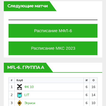
Следующие матчи
Расписание МФЛ-6
Расписание МКС 2023
MFL-6. ГРУППА A
#
Клуб
И
О
1
ФК 10
6
16
2
LIT
6
14
3
Эгриси
6
10