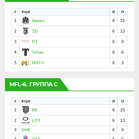
#
Клуб
И
О
1
Амкал
6
15
2
SD
6
13
3
RT
6
9
4
Титан
6
6
5
МАТЧ
6
3
MFL-6. ГРУППА C
#
Клуб
И
О
1
BB
6
15
2
LOT
6
13
3
БНК
6
9