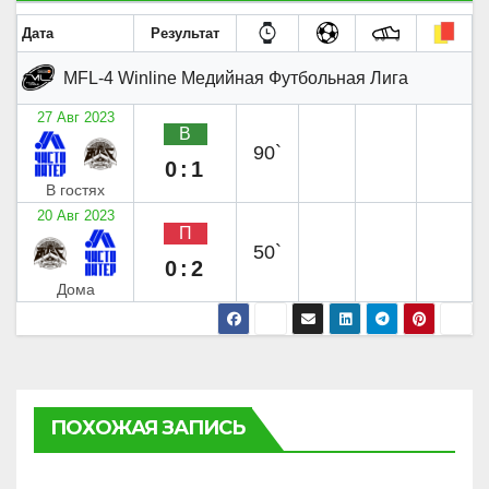
Дата
Результат
MFL-4 Winline Медийная Футбольная Лига
27 Авг 2023
В
90`
0:1
В гостях
20 Авг 2023
П
50`
0:2
Дома
ПОХОЖАЯ ЗАПИСЬ