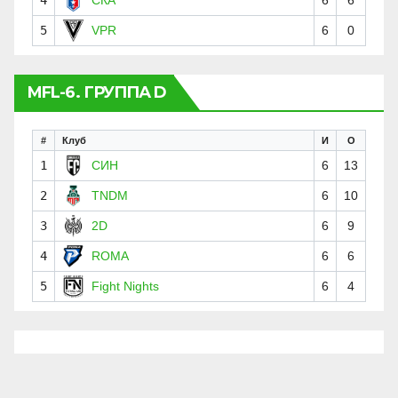
4
СКА
6
6
5
VPR
6
0
MFL-6. ГРУППА D
#
Клуб
И
О
1
СИН
6
13
2
TNDM
6
10
3
2D
6
9
4
ROMA
6
6
5
Fight Nights
6
4