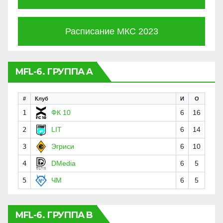
Расписание МКС 2023
MFL-6. ГРУППА A
#
Клуб
И
О
1
ФК 10
6
16
2
LIT
6
14
3
Эгриси
6
10
4
DMedia
6
5
5
ЧМ
6
5
MFL-6. ГРУППА B