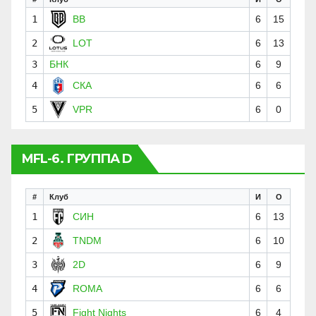
1
BB
6
15
2
LOT
6
13
3
БНК
6
9
4
СКА
6
6
5
VPR
6
0
MFL-6. ГРУППА D
#
Клуб
И
О
1
СИН
6
13
2
TNDM
6
10
3
2D
6
9
4
ROMA
6
6
5
Fight Nights
6
4