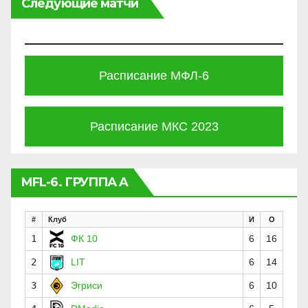
Следующие матчи
Расписание МФЛ-6
Расписание МКС 2023
MFL-6. ГРУППА A
#
Клуб
И
О
1
ФК 10
6
16
2
LIT
6
14
3
Эгриси
6
10