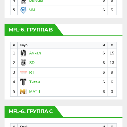
4
DMedia
6
5
5
ЧМ
6
5
MFL-6. ГРУППА B
#
Клуб
И
О
1
Амкал
6
15
2
SD
6
13
3
RT
6
9
4
Титан
6
6
5
МАТЧ
6
3
MFL-6. ГРУППА C
#
Клуб
И
О