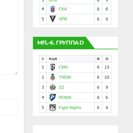
4
СКА
6
6
5
VPR
6
0
MFL-6. ГРУППА D
#
Клуб
И
О
1
СИН
6
13
2
TNDM
6
10
3
2D
6
9
4
ROMA
6
6
5
Fight Nights
6
4