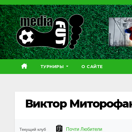
Перейти
к
содержимому
ТУРНИРЫ
О САЙТЕ
Виктор Миторофа
Почти Любители
Текущий клуб