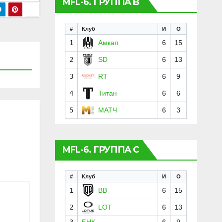
MFL-6. ГРУППА B
#
Клуб
И
О
1
Амкал
6
15
2
SD
6
13
3
RT
6
9
4
Титан
6
6
5
МАТЧ
6
3
MFL-6. ГРУППА C
#
Клуб
И
О
1
BB
6
15
2
LOT
6
13
3
БНК
6
9