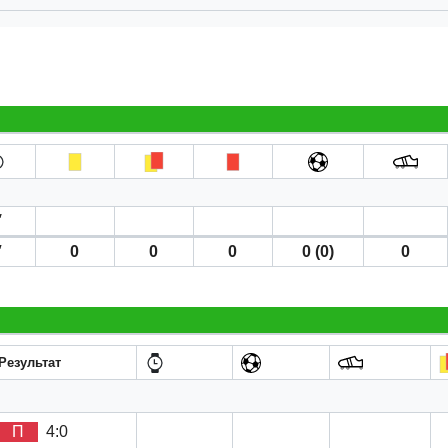
′
′
0
0
0
0 (0)
0
Результат
П
4:0