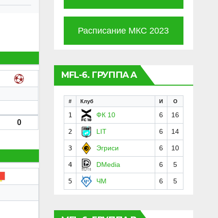
Расписание МКС 2023
MFL-6. ГРУППА A
#
Клуб
И
О
1
ФК 10
6
16
0
2
LIT
6
14
3
Эгриси
6
10
4
DMedia
6
5
5
ЧМ
6
5