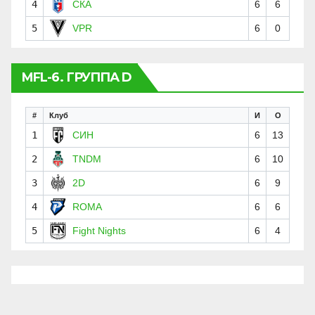
4
СКА
6
6
5
VPR
6
0
MFL-6. ГРУППА D
#
Клуб
И
О
1
СИН
6
13
2
TNDM
6
10
3
2D
6
9
4
ROMA
6
6
5
Fight Nights
6
4