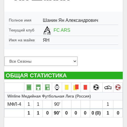
Шанин Ян Александрович
Полное имя
FC ARS
Текущий клуб
ЯН
Имя на майке
ОБЩАЯ СТАТИСТИКА
Winline Медийная Футбольная Лига (Россия)
МФЛ-4
1
1
90′
1
1
1
0
90′
0
0
0
0 (0)
1
0