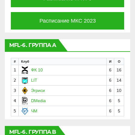
Расписание МКС 2023
MFL-6. ГРУППА A
#
Клуб
И
О
1
ФК 10
6
16
2
LIT
6
14
3
Эгриси
6
10
4
DMedia
6
5
5
ЧМ
6
5
MFL-6. ГРУППА B