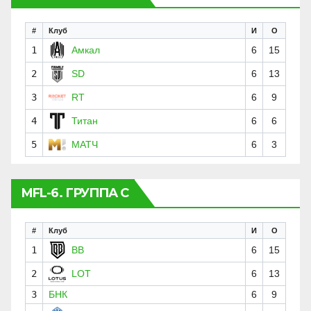
#
Клуб
И
О
1
Амкал
6
15
2
SD
6
13
3
RT
6
9
4
Титан
6
6
5
МАТЧ
6
3
MFL-6. ГРУППА C
#
Клуб
И
О
1
BB
6
15
2
LOT
6
13
3
БНК
6
9