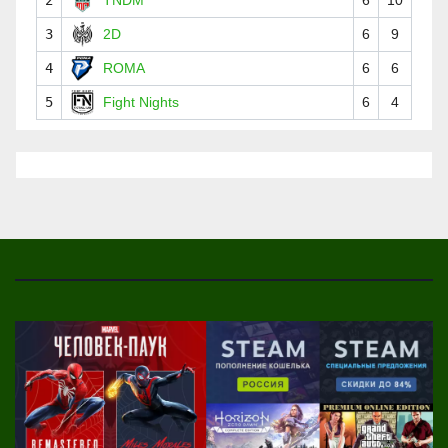
2
TNDM
6
10
3
2D
6
9
4
ROMA
6
6
5
Fight Nights
6
4