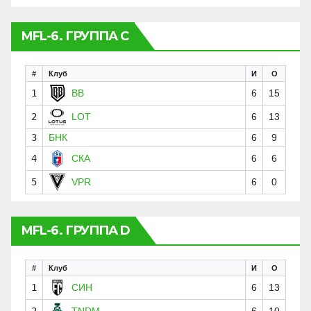
MFL-6. ГРУППА C
#
Клуб
И
О
1
BB
6
15
2
LOT
6
13
3
БНК
6
9
4
СКА
6
6
5
VPR
6
0
MFL-6. ГРУППА D
#
Клуб
И
О
1
СИН
6
13