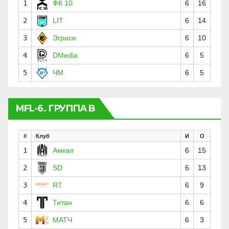
1
ФК 10
6
16
2
LIT
6
14
3
Эгриси
6
10
4
DMedia
6
5
5
ЧМ
6
5
MFL-6. ГРУППА B
#
Клуб
И
О
1
Амкал
6
15
2
SD
6
13
3
RT
6
9
4
Титан
6
6
5
МАТЧ
6
3