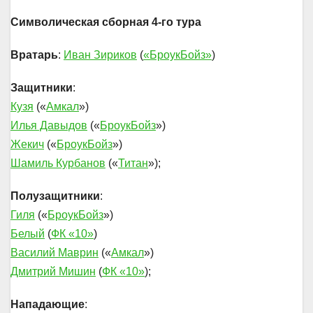
Символическая сборная 4-го тура
Вратарь
:
Иван Зириков
(
«БроукБойз»
)
Защитники
:
Кузя
(«
Амкал
»)
Илья Давыдов
(«
БроукБойз
»)
Жекич
(«
БроукБойз
»)
Шамиль Курбанов
(«
Титан
»);
Полузащитники
:
Гиля
(«
БроукБойз
»)
Белый
(
ФК «10»
)
Василий Маврин
(«
Амкал
»)
Дмитрий Мишин
(
ФК «10»
);
Нападающие
: