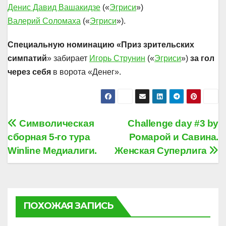
Денис Давид Вашакидзе
(«
Эгриси
»)
Валерий Соломаха
(«
Эгриси
»).
Специальную номинацию «Приз зрительских
симпатий
» забирает
Игорь Струнин
(«
Эгриси
»)
за гол
через себя
в ворота «Денег».
Навигация
Символическая
Challenge day #3 by
сборная 5-го тура
Ромарой и Савина.
по
Winline Медиалиги.
Женская Суперлига
записям
ПОХОЖАЯ ЗАПИСЬ