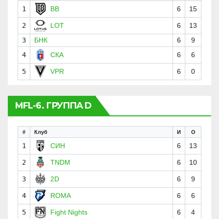
1
BB
6
15
2
LOT
6
13
3
БНК
6
9
4
СКА
6
6
5
VPR
6
0
MFL-6. ГРУППА D
#
Клуб
И
О
1
СИН
6
13
2
TNDM
6
10
3
2D
6
9
4
ROMA
6
6
5
Fight Nights
6
4