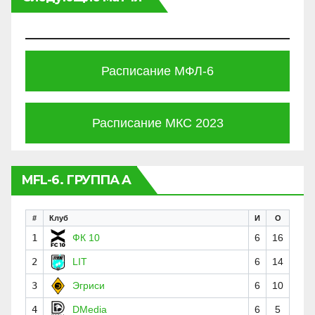
Расписание МФЛ-6
Расписание МКС 2023
MFL-6. ГРУППА A
#
Клуб
И
О
1
ФК 10
6
16
2
LIT
6
14
3
Эгриси
6
10
4
DMedia
6
5