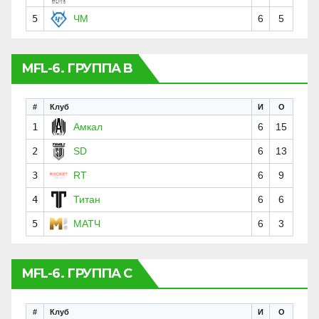
5
ЧМ
6
5
MFL-6. ГРУППА B
#
Клуб
И
О
1
Амкал
6
15
2
SD
6
13
3
RT
6
9
4
Титан
6
6
5
МАТЧ
6
3
MFL-6. ГРУППА C
#
Клуб
И
О