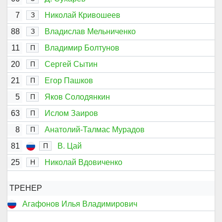
7
Николай Кривошеев
З
88
Владислав Мельниченко
З
11
Владимир Болтунов
П
20
Сергей Сытин
П
21
Егор Пашков
П
5
Яков Солодянкин
П
63
Ислом Заиров
П
8
Анатолий-Талмас Мурадов
П
81
В. Цай
П
25
Николай Вдовиченко
Н
ТРЕНЕР
Агафонов Илья Владимирович