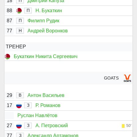
18
Дмитрий Капуза
П
88
Н. Букаткин
П
87
Филипп Рудик
П
77
Андрей Воронков
Н
ТРЕНЕР
Букаткин Никита Сергеевич
GOATS
29
Антон Васильев
В
17
Р. Романов
З
Руслан Навлётов
27
А. Петровский
З
50'
77
Александр Артамонов
З