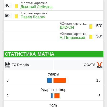
g
u
Жёлтая карточка
46'
Дмитрий Лебедев
s
l
Жёлтая карточка
l
50'
Павел Ловгач
s
Жёлтая карточка
50'
c
ДЖУСИ
r
Жёлтая карточка
50'
А. Петровский
e
e
n
СТАТИСТИКА МАТЧА
FC DMedia
GOATS
Удары
5
15
Удары в створ
2
6
Фолы