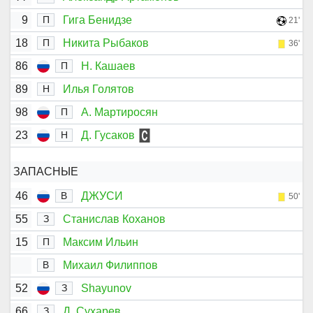
9
Гига Бенидзе
П
21'
18
Никита Рыбаков
П
36'
86
Н. Кашаев
П
89
Илья Голятов
Н
98
А. Мартиросян
П
23
Д. Гусаков
Н
ЗАПАСНЫЕ
46
ДЖУСИ
В
50'
55
Станислав Коханов
З
15
Максим Ильин
П
Михаил Филиппов
В
52
Shayunov
З
66
Д. Сухарев
З