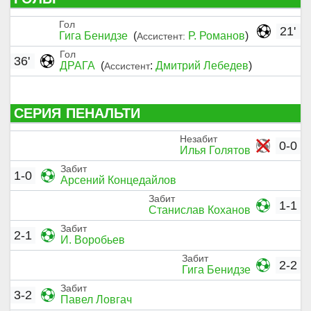
Гол
21'
Гига Бенидзе
(
Р. Романов
)
Ассистент:
Гол
36'
ДРАГА
(
:
Дмитрий Лебедев
)
Ассистент
СЕРИЯ ПЕНАЛЬТИ
Незабит
0-0
Илья Голятов
Забит
1-0
Арсений Концедайлов
Забит
1-1
Станислав Коханов
Забит
2-1
И. Воробьев
Забит
2-2
Гига Бенидзе
Забит
3-2
Павел Ловгач