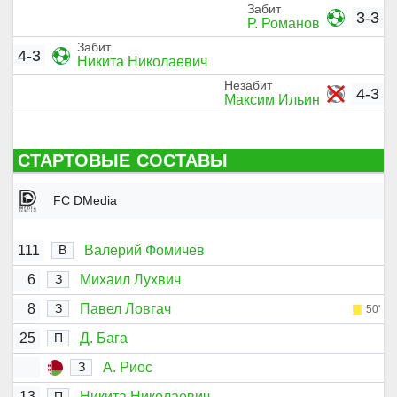
Забит
3-3
Р. Романов
Забит
4-3
Никита Николаевич
Незабит
4-3
Максим Ильин
СТАРТОВЫЕ СОСТАВЫ
FC DMedia
111
Валерий Фомичев
В
6
Михаил Лухвич
З
8
Павел Ловгач
З
50'
25
Д. Бага
П
А. Риос
З
13
Никита Николаевич
П