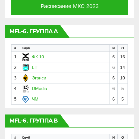
Расписание МКС 2023
MFL-6. ГРУППА A
#
Клуб
И
О
1
ФК 10
6
16
2
LIT
6
14
3
Эгриси
6
10
4
DMedia
6
5
5
ЧМ
6
5
MFL-6. ГРУППА B
#
Клуб
И
О