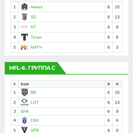
1
Амкал
6
15
2
SD
6
13
3
RT
6
9
4
Титан
6
6
5
МАТЧ
6
3
MFL-6. ГРУППА C
#
Клуб
И
О
1
BB
6
15
2
LOT
6
13
3
БНК
6
9
4
СКА
6
6
5
VPR
6
0