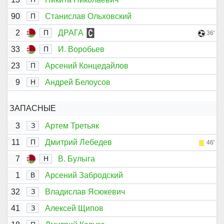
90
Станислав Ольховский
П
2
ДРАГА
П
36'
33
И. Воробьев
П
23
Арсений Концедайлов
П
9
Андрей Белоусов
Н
ЗАПАСНЫЕ
3
Артем Третьяк
З
11
Дмитрий Лебедев
П
46'
7
В. Булыга
Н
1
Арсений Забродский
В
32
Владислав Ясюкевич
З
41
Алексей Щипов
З