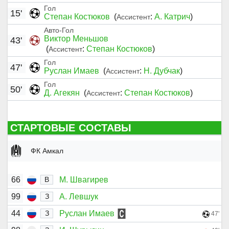
Гол
15'
Степан Костюков
(
:
А. Катрич
)
Ассистент
Авто-Гол
Виктор Меньшов
43'
(
:
Степан Костюков
)
Ассистент
Гол
47'
Руслан Имаев
(
:
Н. Дубчак
)
Ассистент
Гол
50'
Д. Агекян
(
:
Степан Костюков
)
Ассистент
СТАРТОВЫЕ СОСТАВЫ
ФК Амкал
66
М. Швагирев
В
99
А. Левшук
З
44
Руслан Имаев
З
47'