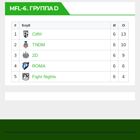
MFL-6. ГРУППА D
#
Клуб
И
О
1
СИН
6
13
2
TNDM
6
10
3
2D
6
9
4
ROMA
6
6
5
Fight Nights
6
4