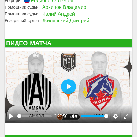
Родионов Алексей
Рефери:
Архипов Владимир
Помощник судьи:
Чалий Андрей
Помощник судьи:
Жилинский Дмитрий
Резервный судья:
ВИДЕО МАТЧА
P
l
a
2:27:56
y
P
M
S
E
l
u
e
n