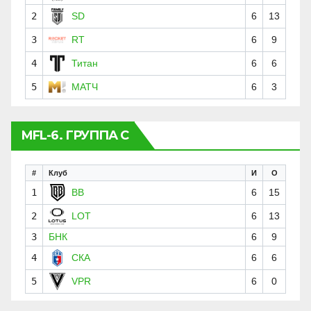
2
SD
6
13
3
RT
6
9
4
Титан
6
6
5
МАТЧ
6
3
MFL-6. ГРУППА C
#
Клуб
И
О
1
BB
6
15
2
LOT
6
13
3
БНК
6
9
4
СКА
6
6
5
VPR
6
0