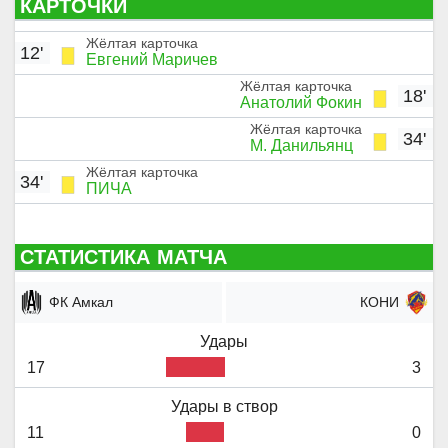
КАРТОЧКИ
a
t
t
t
y
e
t
e
Жёлтая карточка
12'
Евгений Маричев
i
r
Жёлтая карточка
n
f
18'
Анатолий Фокин
g
u
Жёлтая карточка
34'
s
l
М. Данильянц
l
Жёлтая карточка
34'
ПИЧА
s
c
r
СТАТИСТИКА МАТЧА
e
ФК Амкал
КОНИ
e
n
Удары
17
3
Удары в створ
11
0