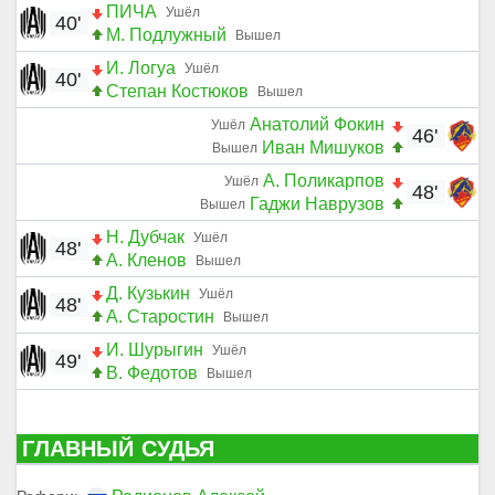
ПИЧА
Ушёл
40'
М. Подлужный
Вышел
И. Логуа
Ушёл
40'
Степан Костюков
Вышел
Анатолий Фокин
Ушёл
46'
Иван Мишуков
Вышел
А. Поликарпов
Ушёл
48'
Гаджи Наврузов
Вышел
Н. Дубчак
Ушёл
48'
А. Кленов
Вышел
Д. Кузькин
Ушёл
48'
А. Старостин
Вышел
И. Шурыгин
Ушёл
49'
В. Федотов
Вышел
ГЛАВНЫЙ СУДЬЯ