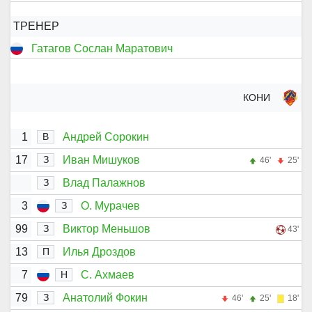
ТРЕНЕР
Гатагов Сослан Маратович
КОНИ
1
Андрей Сорокин
В
17
Иван Мишуков
З
46'
25'
Влад Палажнов
З
3
О. Мурачев
З
99
Виктор Меньшов
З
43'
13
Илья Дроздов
П
7
С. Ахмаев
Н
79
Анатолий Фокин
З
46'
25'
18'