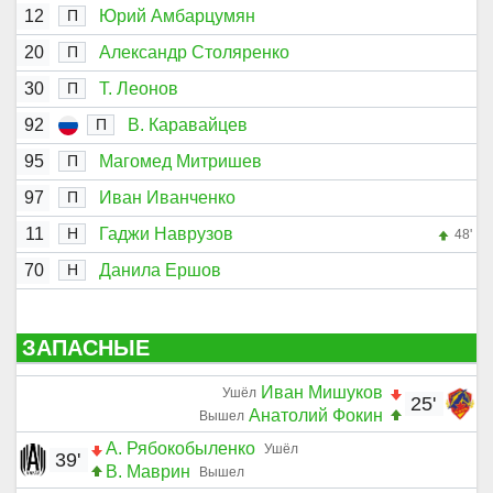
12
Юрий Амбарцумян
П
20
Александр Столяренко
П
30
Т. Леонов
П
92
В. Каравайцев
П
95
Магомед Митришев
П
97
Иван Иванченко
П
11
Гаджи Наврузов
Н
48'
70
Данила Ершов
Н
ЗАПАСНЫЕ
Иван Мишуков
Ушёл
25'
Анатолий Фокин
Вышел
А. Рябокобыленко
Ушёл
39'
В. Маврин
Вышел