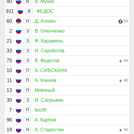
90
В. Мухин
В
911
ФЕДОС
В
60
Д. Агекян
Н
50'
2
В. Оленченко
З
21
Ф. Карамянц
З
33
И. Скроботов
З
75
В. Федотов
З
49'
10
А. СИБСКАНА
П
11
А. Кленов
П
48'
13
Млечный
П
30
И. Сапрыкин
З
7
forz9r
П
96
А. Карпов
Н
19
А. Старостин
Н
48'