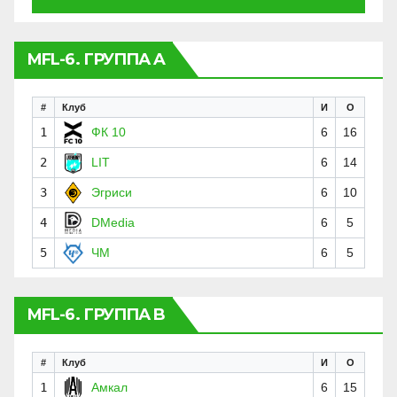
MFL-6. ГРУППА A
#
Клуб
И
О
1
ФК 10
6
16
2
LIT
6
14
3
Эгриси
6
10
4
DMedia
6
5
5
ЧМ
6
5
MFL-6. ГРУППА B
#
Клуб
И
О
1
Амкал
6
15