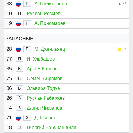
33
А. Поликарпов
П
48'
10
Руслан Розыев
П
9
А. Пономарев
Н
ЗАПАСНЫЕ
28
М. Данильянц
П
34'
77
И. Ульбашев
П
35
Артем Квасов
В
75
Семен Абрамов
В
86
Эльвира Тодуа
В
26
Руслан Габараев
З
4
Данил Чифанов
З
71
Д. Шишов
З
8
Гиоргий Бабунашвили
З