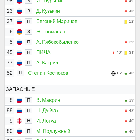
98
И. Шурыгин
З
49'
23
Д. Кузькин
З
48'
37
Евгений Маричев
П
12'
6
Э. Товмасян
З
5
А. Рябокобыленко
П
39'
45
ПИЧА
Н
40'
34'
77
А. Катрич
П
52
Степан Костюков
Н
15'
40'
ЗАПАСНЫЕ
8
В. Маврин
П
39'
88
Н. Дубчак
П
48'
9
И. Логуа
Н
40'
80
М. Подлужный
П
40'